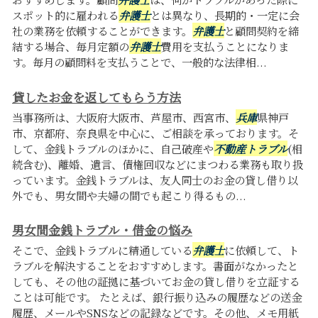
スポット的に雇われる
弁護士
とは異なり、長期的・一定に会
社の業務を依頼することができます。
弁護士
と顧問契約を締
結する場合、毎月定額の
弁護士
費用を支払うことになりま
す。毎月の顧問料を支払うことで、一般的な法律相...
貸したお金を返してもらう方法
当事務所は、大阪府大阪市、芦屋市、西宮市、
兵庫
県神戸
市、京都府、奈良県を中心に、ご相談を承っております。そ
して、金銭トラブルのほかに、自己破産や
不動産トラブル
(相
続含む)、離婚、遺言、債権回収などにまつわる業務も取り扱
っています。金銭トラブルは、友人同士のお金の貸し借り以
外でも、男女間や夫婦の間でも起こり得るもの...
男女間金銭トラブル・借金の悩み
そこで、金銭トラブルに精通している
弁護士
に依頼して、ト
ラブルを解決することをおすすめします。書面がなかったと
しても、その他の証拠に基づいてお金の貸し借りを立証する
ことは可能です。 たとえば、銀行振り込みの履歴などの送金
履歴、メールやSNSなどの記録などです。その他、メモ用紙