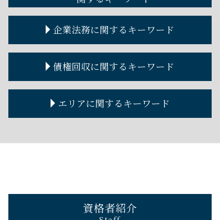
自己破産 クレジットカード
不動産トラブル 弁護士 費用
離婚調停 期間
遺言公正証書 費用
自己破産手続き
家賃 値上げ 拒否
離婚手続き
遺言書 効力
貸したお金 時効
企業法務に関するキーワード
自己破産 費用
賃貸借契約 解除
離婚協議
遺言執行者
個人金銭トラブル 弁護士
自己破産 費用 免除
不動産トラブル 裁判
離婚協議書
遺言書 公正証書
金銭トラブル 相談
自己破産 条件
立ち退き 拒否
離婚裁判 流れ
遺言書
金銭トラブル 友人
契約書作成 弁護士
債権回収に関するキーワード
自己破産 車 ローン
個人間 不動産売買
金銭トラブル 個人間
弁護士 顧問
自己破産 損害賠償
金銭トラブル 事例
企業法務とは
自己破産 賃貸
貸したお金 取り返す 借用書なし
顧問弁護士 個人
債権回収 できない
エリアに関するキーワード
自己破産とは わかりやすく
金銭トラブル 男女
契約書の作成
債権回収の方法
金銭トラブル 裁判
契約書作成 弁護士費用
債権回収 弁護士
金銭トラブル 警察
顧問弁護士 メリット
債権回収に強い弁護士
芦屋市 債権回収 弁護士
金銭トラブル 弁護士
企業法務 法律事務所
債権回収 泣き寝入り
兵庫 不動産トラブル 弁護士
金銭トラブル 法律
企業法務 弁護士
債権回収 流れ
神戸市 自己破産 弁護士
金銭トラブル 夫婦
顧問弁護士 料金
債権回収 内容証明
大阪市 自己破産 弁護士
金銭トラブル 個人間 少額
コーポレートガバナンスとは
芦屋市 金銭トラブル 弁護士
コーポレートガバナンス 内部統制
西宮市 遺言 弁護士
芦屋市 自己破産 弁護士
資格者紹介
神戸市 債権回収 弁護士
Staff