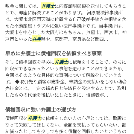
敷金に関しては、
弁護士
に内容証明郵便を送付してもらうこ
とで、即座に解決することがあります。 河原誠法律事務所
は、大阪市北区西天満に位置する自己破産手続きや相続を含
めた不動産屋トラブルに強い法律事務所です。当事務所は、
大阪市を中心とした大阪府はもちろん、芦屋市、西宮市、神
戸市といった
兵庫
県や、京都府、奈良県など関西...
早めに弁護士に債権回収を依頼すべき事案
そして債権回収を早めに
弁護士
に依頼をすることで、のちに
回収ができなかったという事態を避けることができるため、
今回はそのような具体的な事例について解説をしていきま
す。 ◆取引先や顧客が売掛金、未納金の支払いをしない場合
売掛金とは、一定の締め日と決済日を設定することで、取引
したものの代金を後払いにしたときに、債務者が...
債権回収に強い弁護士の選び方
債権回収を
弁護士
に依頼をしたい方の心理としては、敗訴に
なって失敗してほしくない、全額を支払ってもらいたい、額
が減ったとしても少しでも多く債権を回収したいというもの