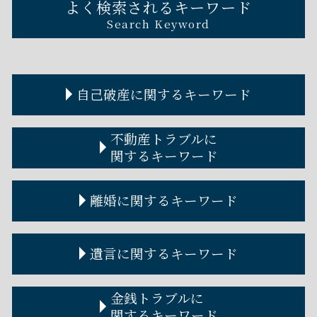
よく検索されるキーワード
Search Keyword
自己破産に関するキーワード
自己破産 離婚
不動産トラブルに
破産管財人 権限
関するキーワード
自己破産 何年で消える
自己破産 住宅ローン
不動産 トラブル 多い
離婚に関するキーワード
自己破産 連帯保証人
賃貸不動産トラブル 相談
自己破産とは デメリット
不動産トラブル 弁護士
破産管財人 調べ方
不動産屋トラブル
離婚調停とは
遺言に関するキーワード
破産管財人とは わかりやすく
アパート 取り壊し 立ち退き 拒否
離婚調停
自己破産 流れ
不動産トラブル 事例
離婚裁判 期間
自己破産 デメリット
家賃滞納 差し押さえ
離婚裁判 費用
遺言書作成
金銭トラブルに
自己破産とは
不動産トラブル
離婚届 必要書類
遺言書 書き方
関するキーワード