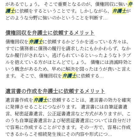
があるでしょう。 そこで重要となるのが、債権回収に強い
弁
護士
に依頼をするということです。しかしながら、
弁護士
が
どのような分野に強いのかということを判断す...
債権回収を弁護士に依頼するメリット
債権回収を
弁護士
に依頼するかどうかを迷っている方々は、
すでに債務者に債務の履行を請求したにもかかわらず、なか
なか履行がされない、逃げられているといったようなトラブ
ルを抱えている方がほとんどでしょう。 債権には消滅時効と
いう概念があるため、早めに解決を図ったほうが良いと言え
ます。 そこで、債権回収を
弁護士
に依頼する...
遺言書の作成を弁護士に依頼するメリット
遺言書作成を
弁護士
に依頼することは、遺言書の効力を確実
に発揮させることにつながります。 遺言書には自筆証書遺
言、秘密証書遺言、公正証書遺言など方式がありますが、こ
のうち自筆証書遺言および秘密証書遺言については自分だけ
で容易に作成することができます。その一方で、容易に作成
できるからこそ相続発生後にその内容や形式につ...