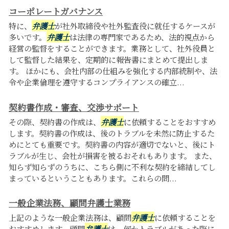
コーポレートガバナンス
特に、
弁護士
が社外取締役や社外監査役に就任するケースが
多いです。
弁護士
は法律の専門家であるため、法的視点から
経営の監督をすることができます。業務として、社外役員と
して監督した結果を、定期的に報告書にまとめて提出しま
す。 ほかにも、会社内部の仕組みを強化する内部統制や、法
令や企業倫理を遵守するコンプライアンスの確立...
契約書作成・審査、交渉サポート
その際、契約書の作成は、
弁護士
に依頼することをおすすめ
します。契約書の作成は、後のトラブルを未然に防止するた
めにとても重要です。契約書の内容が適切でないと、後にト
ラブルが生じ、会社が損害を被るおそれもあります。 また、
知らず知らずのうちに、こちら側に不利な契約を締結してし
まっているということもあります。これらの問...
一般企業法務、顧問弁護士業務
上記のような一般企業法務は、顧問
弁護士
に依頼することを
おすすめします。顧問
弁護士
は、何かトラブルがあった際に