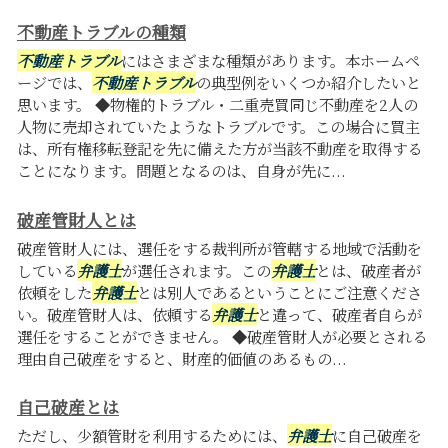
不動産トラブルの種類
不動産トラブル
にはさまざまな種類があります。本ホームペ
ージでは、
不動産トラブル
の典型例をいくつか紹介したいと
思います。 ◆物権的トラブル・二重売買同じ不動産を2人の
人物に売却されていたようなトラブルです。この場合に買主
は、所有権移転登記を先に備えた方が当該不動産を取得する
ことになります。問題となるのは、自身が先に...
破産管財人とは
破産管財人には、選任をする裁判所が管轄する地域で活動を
している
弁護士
が選任されます。この
弁護士
とは、破産者が
依頼をした
弁護士
とは別人であるということにご注意くださ
い。破産管財人は、依頼する
弁護士
と違って、破産者自らが
選任をすることができません。 ◆破産管財人が必要とされる
理由自己破産をすると、財産的価値のあるもの...
自己破産とは
ただし、少額管財を利用するためには、
弁護士
に自己破産を