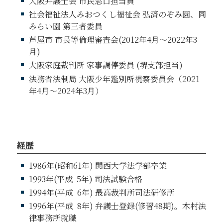
大阪弁護士会 市民窓口担当員
社会福祉法人みおつくし福祉会 弘済のぞみ園、同
みらい園 第三者委員
芦屋市 市長等倫理審査会(2012年4月～2022年3
月)
大阪家庭裁判所 家事調停委員 (堺支部担当)
法務省法制局 大阪少年鑑別所視察委員会（2021
年4月～2024年3月）
経歴
1986年(昭和61年) 関西大学法学部卒業
1993年(平成
5
年) 司法試験合格
1994年(平成
6
年) 最高裁判所司法研修所
1996年(平成
8
年) 弁護士登録(修習48期)。木村法
律事務所就職