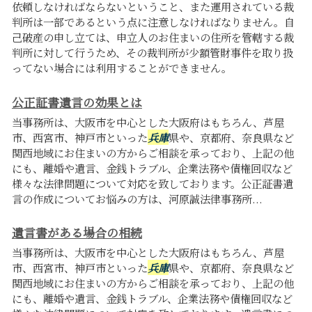
依頼しなければならないということ、また運用されている裁
判所は一部であるという点に注意しなければなりません。自
己破産の申し立ては、申立人のお住まいの住所を管轄する裁
判所に対して行うため、その裁判所が少額管財事件を取り扱
ってない場合には利用することができません。
公正証書遺言の効果とは
当事務所は、大阪市を中心とした大阪府はもちろん、芦屋
市、西宮市、神戸市といった
兵庫
県や、京都府、奈良県など
関西地域にお住まいの方からご相談を承っており、上記の他
にも、離婚や遺言、金銭トラブル、企業法務や債権回収など
様々な法律問題について対応を致しております。公正証書遺
言の作成についてお悩みの方は、河原誠法律事務所...
遺言書がある場合の相続
当事務所は、大阪市を中心とした大阪府はもちろん、芦屋
市、西宮市、神戸市といった
兵庫
県や、京都府、奈良県など
関西地域にお住まいの方からご相談を承っており、上記の他
にも、離婚や遺言、金銭トラブル、企業法務や債権回収など