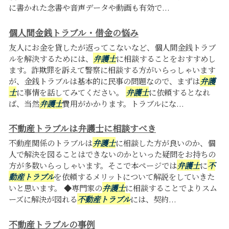
に書かれた念書や音声データや動画も有効で...
個人間金銭トラブル・借金の悩み
友人にお金を貸したが返ってこないなど、個人間金銭トラブ
ルを解決するためには、
弁護士
に相談することをおすすめし
ます。詐欺罪を訴えて警察に相談する方がいらっしゃいます
が、金銭トラブルは基本的に民事の問題なので、まずは
弁護
士
に事情を話してみてください。
弁護士
に依頼するとなれ
ば、当然
弁護士
費用がかかります。トラブルにな...
不動産トラブルは弁護士に相談すべき
不動産関係のトラブルは
弁護士
に相談した方が良いのか、個
人で解決を図ることはできないのかといった疑問をお持ちの
方が多数いらっしゃいます。そこで本ページでは
弁護士
に
不
動産トラブル
を依頼するメリットについて解説をしていきた
いと思います。 ◆専門家の
弁護士
に相談することでよりスム
ーズに解決が図れる
不動産トラブル
には、契約...
不動産トラブルの事例