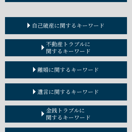
自己破産に関するキーワード
自己破産 デメリット
不動産トラブルに
自己破産手続き
関するキーワード
自己破産 離婚
自己破産 条件
家賃滞納 差し押さえ
離婚に関するキーワード
自己破産 車 ローン
不動産トラブル 事例
自己破産 費用
アパート 取り壊し 立ち退き 拒否
自己破産 流れ
不動産トラブル 弁護士
離婚調停とは
遺言に関するキーワード
破産管財人 調べ方
不動産 トラブル 多い
離婚協議
自己破産 費用 免除
個人間 不動産売買
離婚届 必要書類
自己破産とは
賃貸不動産トラブル 相談
離婚手続き
遺言執行者
金銭トラブルに
自己破産 何年で消える
不動産屋トラブル
離婚調停
遺言書 書き方
関するキーワード
自己破産 賃貸
不動産トラブル 弁護士 費用
離婚調停 期間
遺言書 効力
破産管財人とは わかりやすく
立ち退き 拒否
離婚裁判 期間
遺言公正証書 費用
金銭トラブル 裁判