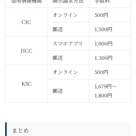
信用情報機関
開示請求方法
手数料
オンライン
500
円
CIC
郵送
1,500
円
スマホアプリ
1,000
円
JICC
郵送
1,300
円
オンライン
500
円
KSC
1,679
円～
郵送
1,800
円
まとめ