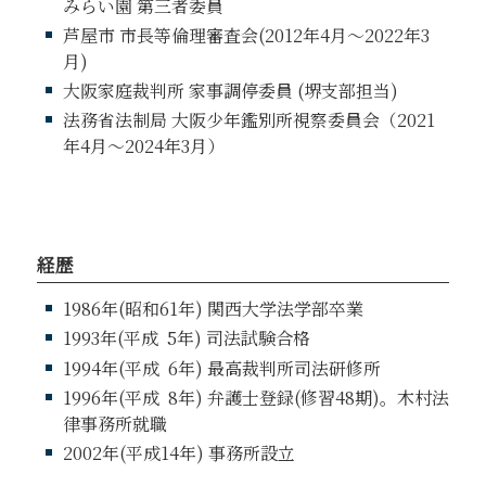
みらい園 第三者委員
芦屋市 市長等倫理審査会(2012年4月～2022年3
月)
大阪家庭裁判所 家事調停委員 (堺支部担当)
法務省法制局 大阪少年鑑別所視察委員会（2021
年4月～2024年3月）
経歴
1986年(昭和61年) 関西大学法学部卒業
1993年(平成
5
年) 司法試験合格
1994年(平成
6
年) 最高裁判所司法研修所
1996年(平成
8
年) 弁護士登録(修習48期)。木村法
律事務所就職
2002年(平成14年) 事務所設立