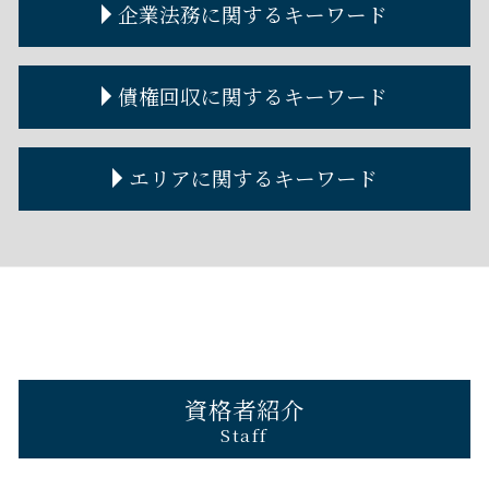
企業法務に関するキーワード
自己破産 住宅ローン
不動産トラブル 裁判
離婚裁判 費用
遺言書 公正証書
金銭トラブル 警察
自己破産とは わかりやすく
不動産トラブル
離婚裁判 流れ
遺言書作成
金銭トラブル 男女
破産管財人 権限
賃貸借契約 解除
離婚協議書
遺言書
金銭トラブル 相談
契約書作成 弁護士
債権回収に関するキーワード
自己破産 クレジットカード
家賃 値上げ 拒否
金銭トラブル 個人間
契約書の作成
自己破産とは デメリット
金銭トラブル 事例
弁護士 顧問
自己破産 連帯保証人
貸したお金 時効
企業法務とは
債権回収に強い弁護士
エリアに関するキーワード
自己破産 損害賠償
個人金銭トラブル 弁護士
コーポレートガバナンスとは
債権回収 泣き寝入り
金銭トラブル 個人間 少額
顧問弁護士 料金
債権回収 弁護士
金銭トラブル 友人
企業法務 法律事務所
債権回収 できない
西宮市 不動産トラブル 弁護士
金銭トラブル 夫婦
顧問弁護士 メリット
債権回収 内容証明
京都 金銭トラブル 弁護士
金銭トラブル 法律
顧問弁護士 個人
債権回収の方法
神戸市 債権回収 弁護士
貸したお金 取り返す 借用書なし
企業法務 弁護士
債権回収 流れ
兵庫 自己破産 弁護士
金銭トラブル 弁護士
契約書作成 弁護士費用
大阪市 企業法務 弁護士
コーポレートガバナンス 内部統制
西宮市 債権回収 弁護士
西宮市 企業法務 弁護士
資格者紹介
西宮市 離婚 弁護士
Staff
神戸市 離婚 弁護士
兵庫 企業法務 弁護士