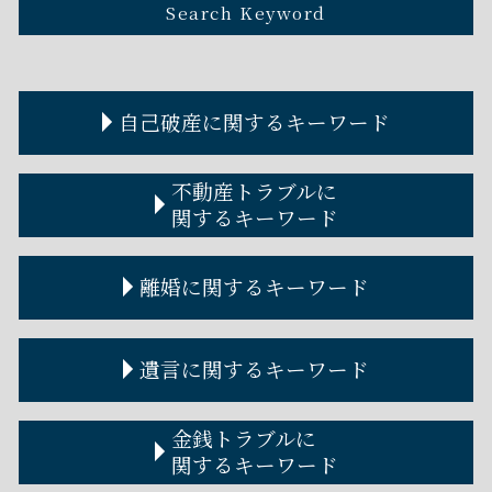
Search Keyword
自己破産に関するキーワード
自己破産 車 ローン
不動産トラブルに
破産管財人 権限
関するキーワード
自己破産 条件
自己破産 何年で消える
賃貸不動産トラブル 相談
離婚に関するキーワード
自己破産 流れ
不動産トラブル 裁判
自己破産 賃貸
家賃滞納 差し押さえ
自己破産とは デメリット
不動産トラブル 弁護士
離婚届 必要書類
遺言に関するキーワード
破産管財人 調べ方
不動産トラブル 事例
離婚裁判 費用
破産管財人とは わかりやすく
家賃 値上げ 拒否
離婚調停
自己破産 費用 免除
アパート 取り壊し 立ち退き 拒否
離婚調停とは
遺言書
金銭トラブルに
自己破産 クレジットカード
不動産屋トラブル
離婚裁判 期間
遺言書 公正証書
関するキーワード
自己破産 住宅ローン
立ち退き 拒否
離婚協議書
遺言執行者