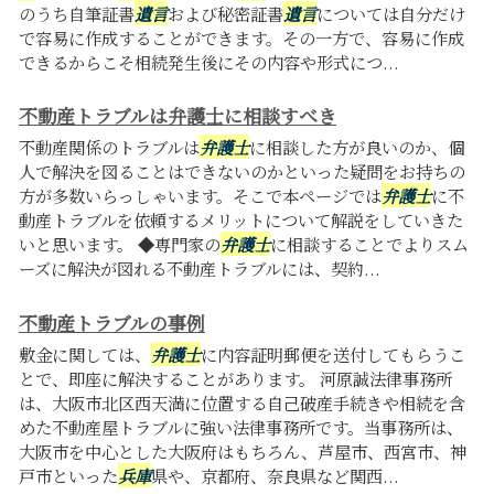
のうち自筆証書
遺言
および秘密証書
遺言
については自分だけ
で容易に作成することができます。その一方で、容易に作成
できるからこそ相続発生後にその内容や形式につ...
不動産トラブルは弁護士に相談すべき
不動産関係のトラブルは
弁護士
に相談した方が良いのか、個
人で解決を図ることはできないのかといった疑問をお持ちの
方が多数いらっしゃいます。そこで本ページでは
弁護士
に不
動産トラブルを依頼するメリットについて解説をしていきた
いと思います。 ◆専門家の
弁護士
に相談することでよりスム
ーズに解決が図れる不動産トラブルには、契約...
不動産トラブルの事例
敷金に関しては、
弁護士
に内容証明郵便を送付してもらうこ
とで、即座に解決することがあります。 河原誠法律事務所
は、大阪市北区西天満に位置する自己破産手続きや相続を含
めた不動産屋トラブルに強い法律事務所です。当事務所は、
大阪市を中心とした大阪府はもちろん、芦屋市、西宮市、神
戸市といった
兵庫
県や、京都府、奈良県など関西...