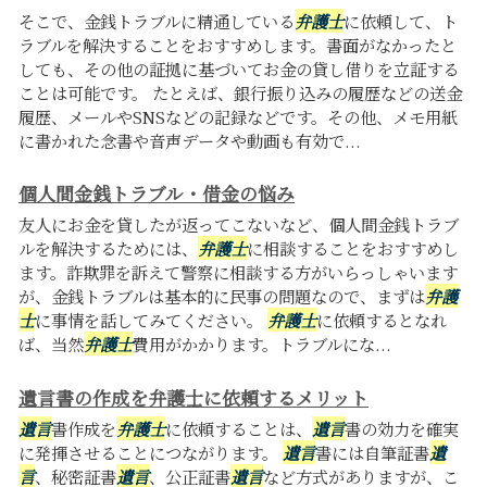
そこで、金銭トラブルに精通している
弁護士
に依頼して、ト
ラブルを解決することをおすすめします。書面がなかったと
しても、その他の証拠に基づいてお金の貸し借りを立証する
ことは可能です。 たとえば、銀行振り込みの履歴などの送金
履歴、メールやSNSなどの記録などです。その他、メモ用紙
に書かれた念書や音声データや動画も有効で...
個人間金銭トラブル・借金の悩み
友人にお金を貸したが返ってこないなど、個人間金銭トラブ
ルを解決するためには、
弁護士
に相談することをおすすめし
ます。詐欺罪を訴えて警察に相談する方がいらっしゃいます
が、金銭トラブルは基本的に民事の問題なので、まずは
弁護
士
に事情を話してみてください。
弁護士
に依頼するとなれ
ば、当然
弁護士
費用がかかります。トラブルにな...
遺言書の作成を弁護士に依頼するメリット
遺言
書作成を
弁護士
に依頼することは、
遺言
書の効力を確実
に発揮させることにつながります。
遺言
書には自筆証書
遺
言
、秘密証書
遺言
、公正証書
遺言
など方式がありますが、こ