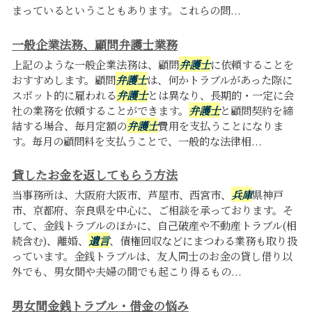
まっているということもあります。これらの問...
一般企業法務、顧問弁護士業務
上記のような一般企業法務は、顧問
弁護士
に依頼することを
おすすめします。顧問
弁護士
は、何かトラブルがあった際に
スポット的に雇われる
弁護士
とは異なり、長期的・一定に会
社の業務を依頼することができます。
弁護士
と顧問契約を締
結する場合、毎月定額の
弁護士
費用を支払うことになりま
す。毎月の顧問料を支払うことで、一般的な法律相...
貸したお金を返してもらう方法
当事務所は、大阪府大阪市、芦屋市、西宮市、
兵庫
県神戸
市、京都府、奈良県を中心に、ご相談を承っております。そ
して、金銭トラブルのほかに、自己破産や不動産トラブル(相
続含む)、離婚、
遺言
、債権回収などにまつわる業務も取り扱
っています。金銭トラブルは、友人同士のお金の貸し借り以
外でも、男女間や夫婦の間でも起こり得るもの...
男女間金銭トラブル・借金の悩み