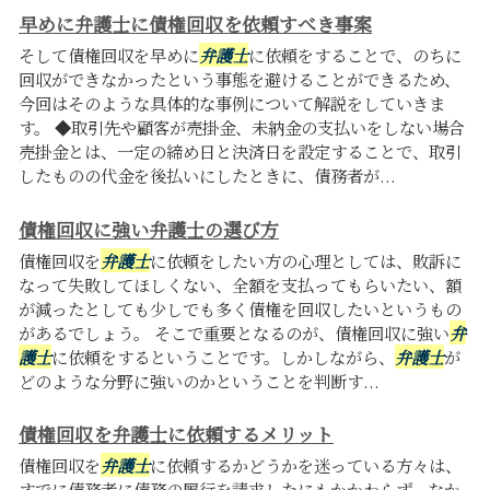
早めに弁護士に債権回収を依頼すべき事案
そして債権回収を早めに
弁護士
に依頼をすることで、のちに
回収ができなかったという事態を避けることができるため、
今回はそのような具体的な事例について解説をしていきま
す。 ◆取引先や顧客が売掛金、未納金の支払いをしない場合
売掛金とは、一定の締め日と決済日を設定することで、取引
したものの代金を後払いにしたときに、債務者が...
債権回収に強い弁護士の選び方
債権回収を
弁護士
に依頼をしたい方の心理としては、敗訴に
なって失敗してほしくない、全額を支払ってもらいたい、額
が減ったとしても少しでも多く債権を回収したいというもの
があるでしょう。 そこで重要となるのが、債権回収に強い
弁
護士
に依頼をするということです。しかしながら、
弁護士
が
どのような分野に強いのかということを判断す...
債権回収を弁護士に依頼するメリット
債権回収を
弁護士
に依頼するかどうかを迷っている方々は、
すでに債務者に債務の履行を請求したにもかかわらず、なか