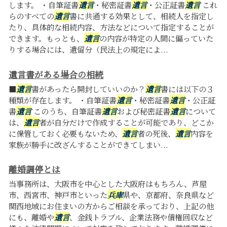
します。 ・自筆証書
遺言
・秘密証書
遺言
・公正証書
遺言
これ
らのすべての
遺言
書に共通する効果として、相続人を指定し
たり、具体的な相続内容、方法などについて指定することが
できます。もっとも、
遺言
の内容が特定の人間に偏っていた
りする場合には、遺留分（民法上の規定によ...
遺言書がある場合の相続
■
遺言
書があったら開封していいのか？
遺言
書には以下の３
種類が存在します。 ・自筆証書
遺言
・秘密証書
遺言
・公正証
書
遺言
このうち、自筆証書
遺言
および秘密証書
遺言
について
は、
遺言
者が自分だけで作成することが可能であり、どこか
に保管しておく必要もないため、
遺言
者の死後、
遺言
内容を
家族が勝手に改ざんすることができてしまい...
離婚調停とは
当事務所は、大阪市を中心とした大阪府はもちろん、芦屋
市、西宮市、神戸市といった
兵庫
県や、京都府、奈良県など
関西地域にお住まいの方からご相談を承っており、上記の他
にも、離婚や
遺言
、金銭トラブル、企業法務や債権回収など