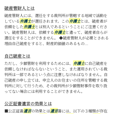
破産管財人とは
破産管財人には、選任をする裁判所が管轄する地域で活動を
している
弁護士
が選任されます。この
弁護士
とは、破産者が
依頼をした
弁護士
とは別人であるということにご注意くださ
い。破産管財人は、依頼する
弁護士
と違って、破産者自らが
選任をすることができません。 ◆破産管財人が必要とされる
理由自己破産をすると、財産的価値のあるもの...
自己破産とは
ただし、少額管財を利用するためには、
弁護士
に自己破産を
依頼しなければならないということ、また運用されている裁
判所は一部であるという点に注意しなければなりません。自
己破産の申し立ては、申立人のお住まいの住所を管轄する裁
判所に対して行うため、その裁判所が少額管財事件を取り扱
ってない場合には利用することができません。
公正証書遺言の効果とは
■公正証書
遺言
の効果とは
遺言
書には、以下の３種類が存在