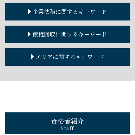
自己破産 損害賠償
不動産トラブル
離婚協議
遺言公正証書 費用
金銭トラブル 裁判
企業法務に関するキーワード
自己破産手続き
不動産 トラブル 多い
離婚手続き
遺言書 効力
金銭トラブル 事例
自己破産とは
不動産トラブル 弁護士 費用
離婚調停 期間
遺言書 書き方
金銭トラブル 個人間
自己破産 離婚
個人間 不動産売買
離婚裁判 流れ
遺言書作成
貸したお金 時効
契約書の作成
債権回収に関するキーワード
自己破産 費用
賃貸借契約 解除
金銭トラブル 友人
企業法務とは
自己破産 デメリット
金銭トラブル 男女
契約書作成 弁護士
自己破産 連帯保証人
金銭トラブル 相談
顧問弁護士 個人
債権回収 泣き寝入り
エリアに関するキーワード
自己破産とは わかりやすく
金銭トラブル 夫婦
顧問弁護士 料金
債権回収に強い弁護士
金銭トラブル 弁護士
企業法務 弁護士
債権回収の方法
金銭トラブル 個人間 少額
契約書作成 弁護士費用
債権回収 できない
西宮市 不動産トラブル 弁護士
個人金銭トラブル 弁護士
顧問弁護士 メリット
債権回収 流れ
兵庫 債権回収 弁護士
貸したお金 取り返す 借用書なし
コーポレートガバナンスとは
債権回収 内容証明
京都 債権回収 弁護士
金銭トラブル 警察
コーポレートガバナンス 内部統制
債権回収 弁護士
西宮市 遺言 弁護士
金銭トラブル 法律
企業法務 法律事務所
芦屋市 債権回収 弁護士
弁護士 顧問
奈良 遺言 弁護士
芦屋市 離婚 弁護士
資格者紹介
奈良 債権回収 弁護士
Staff
兵庫 自己破産 弁護士