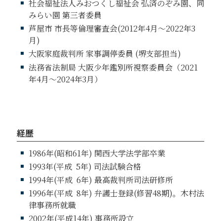
社会福祉法人みおつくし福祉会 弘済のぞみ園、同
みらい園 第三者委員
芦屋市 市長等倫理審査会(2012年4月～2022年3
月)
大阪家庭裁判所 家事調停委員 (堺支部担当)
法務省法制局 大阪少年鑑別所視察委員会（2021
年4月～2024年3月）
経歴
1986年(昭和61年) 関西大学法学部卒業
1993年(平成
5
年) 司法試験合格
1994年(平成
6
年) 最高裁判所司法研修所
1996年(平成
8
年) 弁護士登録(修習48期)。木村法
律事務所就職
2002年(平成14年) 事務所設立