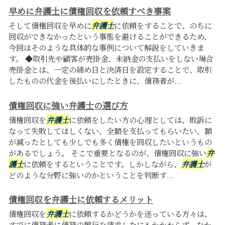
早めに弁護士に債権回収を依頼すべき事案
そして債権回収を早めに
弁護士
に依頼をすることで、のちに
回収ができなかったという事態を避けることができるため、
今回はそのような具体的な事例について解説をしていきま
す。 ◆取引先や顧客が売掛金、未納金の支払いをしない場合
売掛金とは、一定の締め日と決済日を設定することで、取引
したものの代金を後払いにしたときに、債務者が...
債権回収に強い弁護士の選び方
債権回収を
弁護士
に依頼をしたい方の心理としては、敗訴に
なって失敗してほしくない、全額を支払ってもらいたい、額
が減ったとしても少しでも多く債権を回収したいというもの
があるでしょう。 そこで重要となるのが、債権回収に強い
弁
護士
に依頼をするということです。しかしながら、
弁護士
が
どのような分野に強いのかということを判断す...
債権回収を弁護士に依頼するメリット
債権回収を
弁護士
に依頼するかどうかを迷っている方々は、
すでに債務者に債務の履行を請求したにもかかわらず、なか