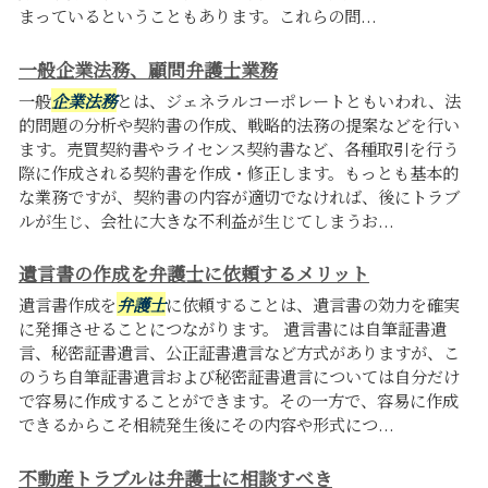
まっているということもあります。これらの問...
一般企業法務、顧問弁護士業務
一般
企業法務
とは、ジェネラルコーポレートともいわれ、法
的問題の分析や契約書の作成、戦略的法務の提案などを行い
ます。売買契約書やライセンス契約書など、各種取引を行う
際に作成される契約書を作成・修正します。もっとも基本的
な業務ですが、契約書の内容が適切でなければ、後にトラブ
ルが生じ、会社に大きな不利益が生じてしまうお...
遺言書の作成を弁護士に依頼するメリット
遺言書作成を
弁護士
に依頼することは、遺言書の効力を確実
に発揮させることにつながります。 遺言書には自筆証書遺
言、秘密証書遺言、公正証書遺言など方式がありますが、こ
のうち自筆証書遺言および秘密証書遺言については自分だけ
で容易に作成することができます。その一方で、容易に作成
できるからこそ相続発生後にその内容や形式につ...
不動産トラブルは弁護士に相談すべき