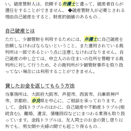
い。破産管財人は、依頼する
弁護士
と違って、破産者自らが
選任をすることができません。 ◆破産管財人が必要とされる
理由自己破産をすると、財産的価値のあるもの...
自己破産とは
ただし、少額管財を利用するためには、
弁護士
に自己破産を
依頼しなければならないということ、また運用されている裁
判所は一部であるという点に注意しなければなりません。自
己破産の申し立ては、申立人のお住まいの住所を管轄する裁
判所に対して行うため、その裁判所が少額管財事件を取り扱
ってない場合には利用することができません。
貸したお金を返してもらう方法
当事務所は、大阪府大阪市、芦屋市、西宮市、兵庫県神戸
市、京都府、
奈良
県を中心に、ご相談を承っております。そ
して、金銭トラブルのほかに、自己破産や不動産トラブル(相
続含む)、離婚、遺言、債権回収などにまつわる業務も取り扱
っています。金銭トラブルは、友人同士のお金の貸し借り以
外でも、男女間や夫婦の間でも起こり得るもの...