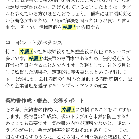
なか履行がされない、逃げられているといったようなトラブ
ルを抱えている方がほとんどでしょう。 債権には消滅時効と
いう概念があるため、早めに解決を図ったほうが良いと言え
ます。 そこで、債権回収を
弁護士
に依頼する...
コーポレートガバナンス
特に、
弁護士
が社外取締役や社外監査役に就任するケースが
多いです。
弁護士
は法律の専門家であるため、法的視点から
経営の監督をすることができます。業務として、社外役員と
して監督した結果を、定期的に報告書にまとめて提出しま
す。 ほかにも、会社内部の仕組みを強化する内部統制や、法
令や企業倫理を遵守するコンプライアンスの確立...
契約書作成・審査、交渉サポート
その際、契約書の作成は、
弁護士
に依頼することをおすすめ
します。契約書の作成は、後のトラブルを未然に防止するた
めにとても重要です。契約書の内容が適切でないと、後にト
ラブルが生じ、会社が損害を被るおそれもあります。 また、
知らず知らずのうちに、こちら側に不利な契約を締結してし