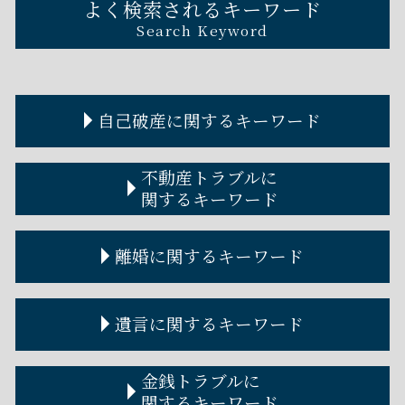
よく検索されるキーワード
Search Keyword
自己破産に関するキーワード
破産管財人とは わかりやすく
不動産トラブルに
自己破産 デメリット
関するキーワード
自己破産とは デメリット
自己破産 クレジットカード
不動産トラブル 弁護士
離婚に関するキーワード
破産管財人 調べ方
不動産 トラブル 多い
自己破産 費用
家賃 値上げ 拒否
自己破産 損害賠償
家賃滞納 差し押さえ
離婚裁判 費用
遺言に関するキーワード
自己破産 賃貸
不動産トラブル
離婚調停
自己破産手続き
アパート 取り壊し 立ち退き 拒否
離婚裁判 期間
自己破産 何年で消える
不動産トラブル 弁護士 費用
離婚調停とは
遺言書 書き方
金銭トラブルに
自己破産 流れ
不動産トラブル 事例
離婚手続き
遺言書 効力
関するキーワード