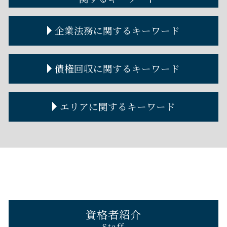
自己破産とは
不動産屋トラブル
離婚協議書
遺言書
自己破産 離婚
個人間 不動産売買
離婚届 必要書類
遺言書 公正証書
金銭トラブル 個人間
企業法務に関するキーワード
自己破産 費用 免除
賃貸借契約 解除
離婚協議
遺言書作成
金銭トラブル 個人間 少額
自己破産 条件
不動産トラブル 裁判
離婚調停 期間
遺言執行者
金銭トラブル 警察
自己破産 住宅ローン
立ち退き 拒否
離婚裁判 流れ
遺言公正証書 費用
金銭トラブル 相談
顧問弁護士 個人
債権回収に関するキーワード
自己破産 連帯保証人
賃貸不動産トラブル 相談
金銭トラブル 男女
契約書作成 弁護士
破産管財人 権限
貸したお金 取り返す 借用書なし
コーポレートガバナンス 内部統制
自己破産とは わかりやすく
金銭トラブル 夫婦
契約書の作成
債権回収 弁護士
エリアに関するキーワード
自己破産 車 ローン
金銭トラブル 友人
企業法務 弁護士
債権回収 泣き寝入り
貸したお金 時効
コーポレートガバナンスとは
債権回収に強い弁護士
個人金銭トラブル 弁護士
顧問弁護士 メリット
債権回収 流れ
京都 遺言 弁護士
金銭トラブル 弁護士
企業法務 法律事務所
債権回収の方法
大阪市 債権回収 弁護士
金銭トラブル 裁判
顧問弁護士 料金
債権回収 できない
京都 金銭トラブル 弁護士
金銭トラブル 事例
企業法務とは
債権回収 内容証明
芦屋市 遺言 弁護士
金銭トラブル 法律
弁護士 顧問
神戸市 離婚 弁護士
契約書作成 弁護士費用
西宮市 債権回収 弁護士
神戸市 自己破産 弁護士
資格者紹介
西宮市 不動産トラブル 弁護士
Staff