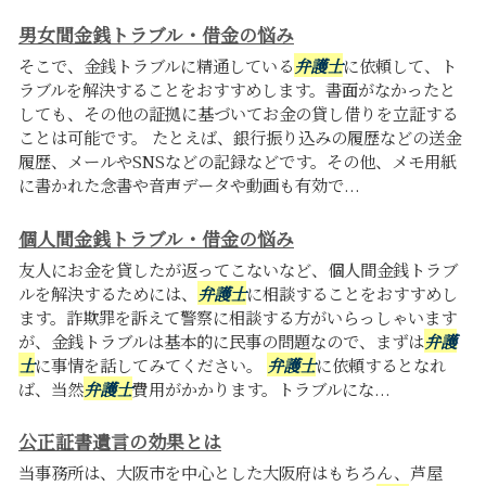
男女間金銭トラブル・借金の悩み
そこで、金銭トラブルに精通している
弁護士
に依頼して、ト
ラブルを解決することをおすすめします。書面がなかったと
しても、その他の証拠に基づいてお金の貸し借りを立証する
ことは可能です。 たとえば、銀行振り込みの履歴などの送金
履歴、メールやSNSなどの記録などです。その他、メモ用紙
に書かれた念書や音声データや動画も有効で...
個人間金銭トラブル・借金の悩み
友人にお金を貸したが返ってこないなど、個人間金銭トラブ
ルを解決するためには、
弁護士
に相談することをおすすめし
ます。詐欺罪を訴えて警察に相談する方がいらっしゃいます
が、金銭トラブルは基本的に民事の問題なので、まずは
弁護
士
に事情を話してみてください。
弁護士
に依頼するとなれ
ば、当然
弁護士
費用がかかります。トラブルにな...
公正証書遺言の効果とは
当事務所は、大阪市を中心とした大阪府はもちろん、芦屋