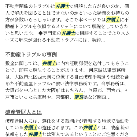
不動産関係のトラブルは
弁護士
に相談した方が良いのか、個
人で解決を図ることはできないのかといった疑問をお持ちの
方が多数いらっしゃいます。そこで本ページでは
弁護士
に不
動産トラブルを依頼するメリットについて解説をしていきた
いと思います。 ◆専門家の
弁護士
に相談することでよりスム
ーズに解決が図れる不動産トラブルには、契約...
不動産トラブルの事例
敷金に関しては、
弁護士
に内容証明郵便を送付してもらうこ
とで、即座に解決することがあります。 河原誠法律事務所
は、大阪市北区西天満に位置する自己破産手続きや相続を含
めた不動産屋トラブルに強い法律事務所です。当事務所は、
大阪市を中心とした大阪府はもちろん、芦屋市、西宮市、神
戸市といった兵庫県や、京都府、
奈良
県など関西...
破産管財人とは
破産管財人には、選任をする裁判所が管轄する地域で活動を
している
弁護士
が選任されます。この
弁護士
とは、破産者が
依頼をした
弁護士
とは別人であるということにご注意くださ