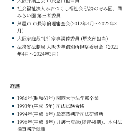
大阪弁護士会 市民窓口担当員
社会福祉法人みおつくし福祉会 弘済のぞみ園、同
みらい園 第三者委員
芦屋市 市長等倫理審査会(2012年4月～2022年3
月)
大阪家庭裁判所 家事調停委員 (堺支部担当)
法務省法制局 大阪少年鑑別所視察委員会（2021
年4月～2024年3月）
経歴
1986年(昭和61年) 関西大学法学部卒業
1993年(平成
5
年) 司法試験合格
1994年(平成
6
年) 最高裁判所司法研修所
1996年(平成
8
年) 弁護士登録(修習48期)。木村法
律事務所就職