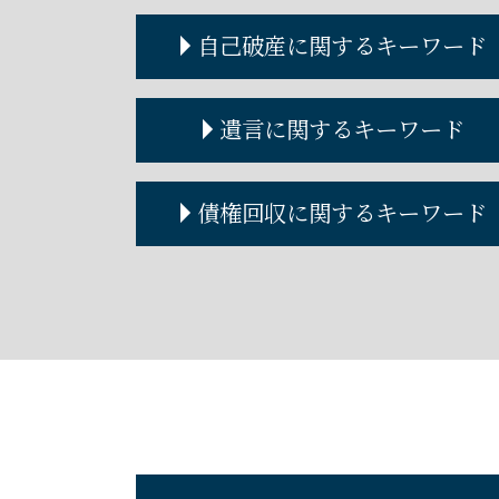
自己破産に関するキーワード
自己破産 車 ローン
遺言に関するキーワード
自己破産 費用
自己破産とは デメリット
自己破産とは
遺言執行者
債権回収に関するキーワード
自己破産手続き
遺言書 効力
自己破産 連帯保証人
遺言書 公正証書
自己破産とは わかりやすく
遺言書
債権回収 できない
破産管財人 権限
遺言書作成
債権回収の方法
自己破産 何年で消える
遺言書 書き方
債権回収 弁護士
自己破産 クレジットカード
遺言公正証書 費用
債権回収 内容証明
自己破産 流れ
債権回収 泣き寝入り
自己破産 条件
債権回収 流れ
自己破産 デメリット
債権回収に強い弁護士
自己破産 住宅ローン
自己破産 離婚