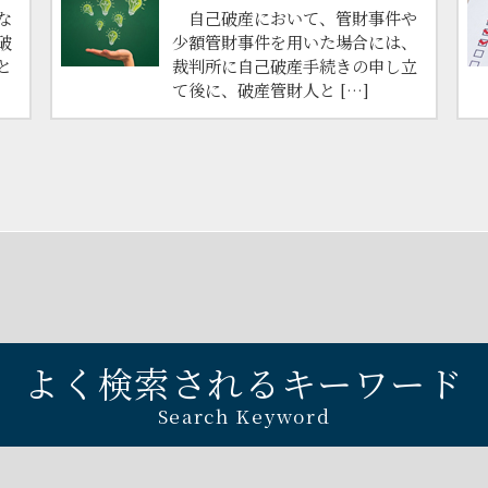
な
自己破産において、管財事件や
破
少額管財事件を用いた場合には、
と
裁判所に自己破産手続きの申し立
て後に、破産管財人と […]
よく検索されるキーワード
Search Keyword