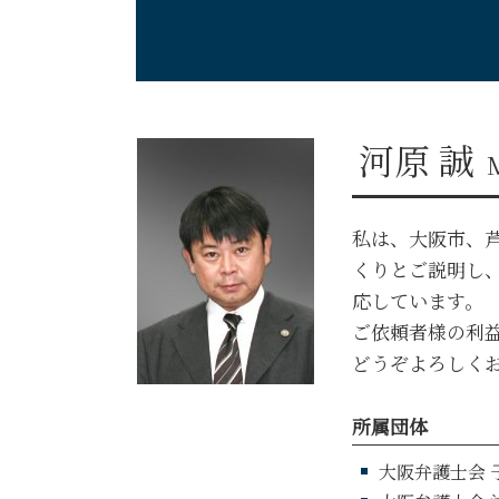
自己破産 費用 免除
破産管財人とは わかりやすく
自己破産 賃貸
破産管財人 調べ方
自己破産 損害賠償
河原 誠
私は、大阪市、
くりとご説明し
応しています。
ご依頼者様の利
どうぞよろしく
所属団体
大阪弁護士会 