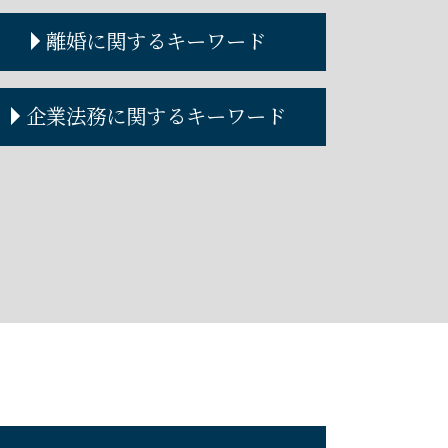
離婚に関するキーワード
離婚調停 期間
企業法務に関するキーワード
離婚裁判 流れ
離婚裁判 期間
離婚協議書
企業法務 弁護士
離婚調停
顧問弁護士 メリット
離婚協議
企業法務とは
離婚裁判 費用
契約書作成 弁護士費用
離婚調停とは
企業法務 法律事務所
離婚手続き
顧問弁護士 料金
離婚届 必要書類
契約書の作成
顧問弁護士 個人
弁護士 顧問
コーポレートガバナンス 内部統制
コーポレートガバナンスとは
契約書作成 弁護士