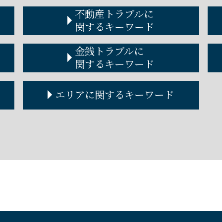
不動産トラブルに
関するキーワード
不動産トラブル
金銭トラブルに
賃貸不動産トラブル 相談
関するキーワード
アパート 取り壊し 立ち退き 拒否
個人間 不動産売買
金銭トラブル 弁護士
エリアに関するキーワード
家賃滞納 差し押さえ
金銭トラブル 警察
賃貸借契約 解除
金銭トラブル 法律
不動産屋トラブル
個人金銭トラブル 弁護士
大阪市 企業法務 弁護士
立ち退き 拒否
金銭トラブル 男女
神戸市 遺言 弁護士
不動産トラブル 事例
金銭トラブル 事例
兵庫 企業法務 弁護士
不動産トラブル 裁判
金銭トラブル 友人
神戸市 金銭トラブル 弁護士
不動産トラブル 弁護士 費用
金銭トラブル 相談
芦屋市 離婚 弁護士
不動産トラブル 弁護士
貸したお金 時効
兵庫 離婚 弁護士
不動産 トラブル 多い
金銭トラブル 個人間
奈良 遺言 弁護士
家賃 値上げ 拒否
金銭トラブル 夫婦
西宮市 遺言 弁護士
金銭トラブル 裁判
芦屋市 自己破産 弁護士