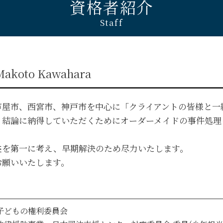
資格者紹介
貸したお金 取り返す 借用書なし
京都 債権回収 弁護士
Staff
金銭トラブル 個人間 少額
西宮市 債権回収 弁護士
西宮市 不動産トラブル 弁護士
西宮市 企業法務 弁護士
神戸市 債権回収 弁護士
Makoto Kawahara
西宮市 金銭トラブル 弁護士
奈良 企業法務 弁護士
大阪市 金銭トラブル 弁護士
芦屋市、西宮市、神戸市を中心に「クライアントの皆様と一
西宮市 離婚 弁護士
、結論に納得していただくためにオーダーメイドの事件処理
兵庫 自己破産 弁護士
大阪市 不動産トラブル 弁護士
益を第一に考え、早期解決のため尽力いたします。
お願いいたします。
子どもの権利委員会