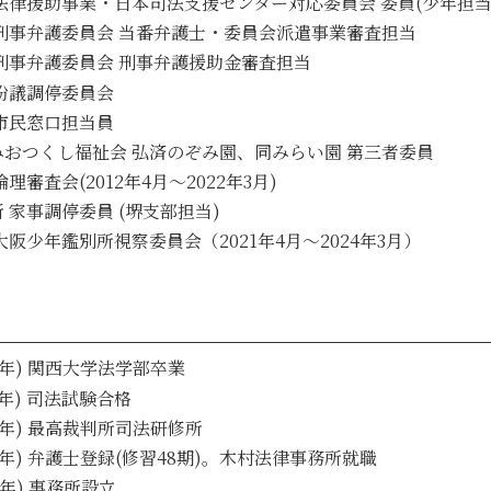
法律援助事業・日本司法支援センター対応委員会 委員(少年担当
刑事弁護委員会 当番弁護士・委員会派遣事業審査担当
刑事弁護委員会 刑事弁護援助金審査担当
紛議調停委員会
市民窓口担当員
おつくし福祉会 弘済のぞみ園、同みらい園 第三者委員
理審査会(2012年4月～2022年3月)
 家事調停委員 (堺支部担当)
大阪少年鑑別所視察委員会（2021年4月～2024年3月）
61年) 関西大学法学部卒業
年) 司法試験合格
年) 最高裁判所司法研修所
年) 弁護士登録(修習48期)。木村法律事務所就職
4年) 事務所設立