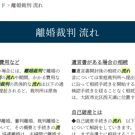
ード
>
離婚裁判 流れ
離婚裁判 流れ
費用など
遺言書がある場合の相続
い場合には、
離婚裁判
で離婚の
■遺言書開封後の相続の
流れ
前
判
の
流れ
や期間、かかる費用な
言については家庭裁判所へ提出
裁判
の具体的な
流れ
は以下の通
に沿って相続手続きを開始する
提起されると、裁判所は原告
検認手続きを経ることなく相続
は、大阪市北区西天満に位置する
自己破産とは
離婚、審判離婚、裁判離婚と
◆自己破産手続きの
流れ
以下
ついて、その概要と手続きの
流
について解説をしていきます。
 協議離婚は、夫婦間で離婚す
は、まず弁護士に相談すること