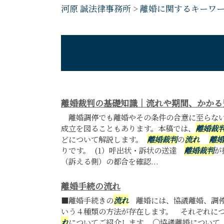
河原 誠法律事務所
>
離婚に関するキーワ
離婚裁判の基礎知識｜流れや期間、かかる
離婚調停でも離婚やその条件の合意に至らな
成立を図ることもあります。本稿では、
離婚裁
どについて解説します。
離婚裁判
の
流れ
離婚
りです。 (1）呼出状・訴状の送達
離婚裁判
が
（訴える側）の都合を確認...
離婚手続の流れ
■離婚手続きの
流れ
離婚には、協議離婚、調停
いう４種類の方法が存在します。 それぞれに
れ
についてご紹介します。 〇協議離婚について