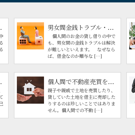
.
男女間金銭トラブル・...
中
個人間のお金の貸し借りの中で
る
も、男女間の金銭トラブルは解決
る
が難しいといえます。 なぜなら
ば、借金なのか贈与な […]
.
個人間で不動産売買を...
、
親子や親戚で土地を売買したり、
て
貸していた土地を借主に売却した
己
りするのは珍しいことではありま
せん。個人間での不動 […]