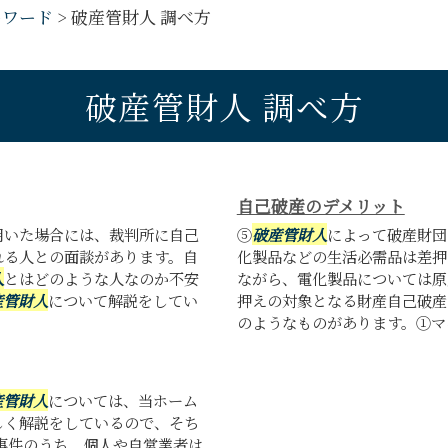
ーワード
>
破産管財人 調べ方
破産管財人 調べ方
自己破産のデメリット
用いた場合には、裁判所に自己
⑤
破産管財人
によって破産財団
れる人との面談があります。自
化製品などの生活必需品は差押
人
とはどのような人なのか不安
ながら、電化製品については原
産管財人
について解説をしてい
押えの対象となる財産自己破産
のようなものがあります。①マイ
産管財人
については、当ホーム
しく解説をしているので、そち
事件のうち、個人や自営業者は