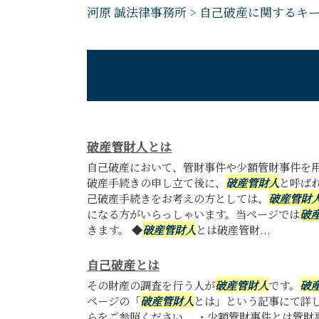
河原 誠法律事務所
>
自己破産に関するキ
破産管財人とは
自己破産において、管財事件や少額管財事件を
破産手続きの申し立て後に、
破産管財人
と呼ば
己破産手続きをお考えの方としては、
破産管財
になる方がいらっしゃいます。当ページでは
破
きます。 ◆
破産管財人
とは破産管財...
自己破産とは
その財産の調査を行う人が
破産管財人
です。
破
ページの「
破産管財人
とは」という記事にて詳
らをご参照ください。 ・少額管財事件とは管財