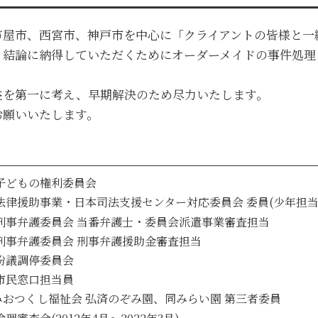
神戸市 債権回収 弁護士
兵庫 不動産トラブル 弁護士
芦屋市、西宮市、神戸市を中心に「クライアントの皆様と一
西宮市 遺言 弁護士
、結論に納得していただくためにオーダーメイドの事件処理
芦屋市 金銭トラブル 弁護士
大阪市 金銭トラブル 弁護士
益を第一に考え、早期解決のため尽力いたします。
お願いいたします。
子どもの権利委員会
法律援助事業・日本司法支援センター対応委員会 委員(少年担当
刑事弁護委員会 当番弁護士・委員会派遣事業審査担当
刑事弁護委員会 刑事弁護援助金審査担当
紛議調停委員会
市民窓口担当員
おつくし福祉会 弘済のぞみ園、同みらい園 第三者委員