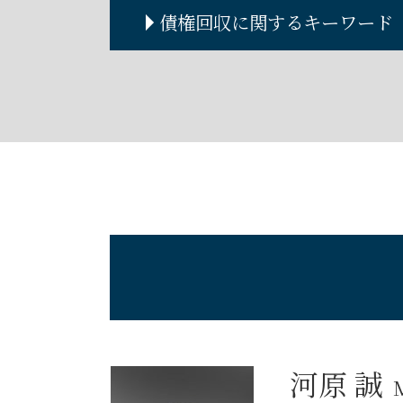
自己破産 離婚
遺言公正証書 費用
債権回収に関するキーワード
自己破産 流れ
遺言書 公正証書
自己破産とは デメリット
遺言書 効力
破産管財人 調べ方
遺言執行者
債権回収の方法
自己破産手続き
遺言書
債権回収に強い弁護士
自己破産 クレジットカード
遺言書 書き方
債権回収 流れ
自己破産 賃貸
遺言書作成
債権回収 弁護士
自己破産 連帯保証人
債権回収 内容証明
自己破産 車 ローン
債権回収 泣き寝入り
自己破産とは
債権回収 できない
自己破産 デメリット
破産管財人 権限
自己破産 住宅ローン
破産管財人とは わかりやすく
自己破産 費用 免除
自己破産 条件
自己破産 損害賠償
河原 誠