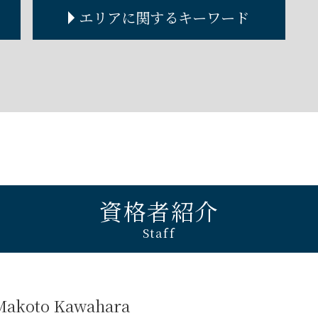
賃貸借契約 解除
金銭トラブル 相談
エリアに関するキーワード
不動産トラブル
金銭トラブル 個人間
個人間 不動産売買
金銭トラブル 法律
不動産 トラブル 多い
金銭トラブル 個人間 少額
大阪市 自己破産 弁護士
不動産トラブル 事例
貸したお金 時効
西宮市 金銭トラブル 弁護士
不動産トラブル 裁判
金銭トラブル 裁判
西宮市 企業法務 弁護士
立ち退き 拒否
金銭トラブル 弁護士
奈良 離婚 弁護士
不動産屋トラブル
金銭トラブル 男女
京都 債権回収 弁護士
家賃滞納 差し押さえ
金銭トラブル 夫婦
京都 不動産トラブル 弁護士
不動産トラブル 弁護士
金銭トラブル 警察
兵庫 離婚 弁護士
不動産トラブル 弁護士 費用
個人金銭トラブル 弁護士
兵庫 金銭トラブル 弁護士
金銭トラブル 事例
兵庫 債権回収 弁護士
資格者紹介
金銭トラブル 友人
大阪市 債権回収 弁護士
Staff
貸したお金 取り返す 借用書なし
西宮市 債権回収 弁護士
京都 自己破産 弁護士
大阪市 離婚 弁護士
奈良 不動産トラブル 弁護士
Makoto Kawahara
神戸市 離婚 弁護士