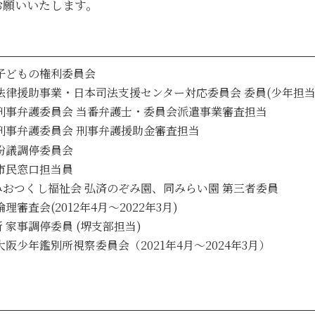
お願いいたします。
子どもの権利委員会
法律援助事業・日本司法支援センター対応委員会 委員(少年担当
刑事弁護委員会 当番弁護士・委員会派遣事業審査担当
刑事弁護委員会 刑事弁護援助金審査担当
紛議調停委員会
市民窓口担当員
おつくし福祉会 弘済のぞみ園、同みらい園 第三者委員
理審査会(2012年4月～2022年3月)
 家事調停委員 (堺支部担当)
大阪少年鑑別所視察委員会（2021年4月～2024年3月）