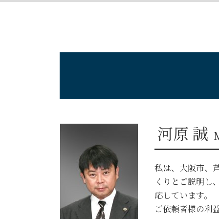
自己破産とは わかりやすく
遺言書
債権回収の方法
自己破産手続き
債権回収 できない
自己破産 離婚
債権回収 内容証明
破産管財人とは わかりやすく
債権回収 流れ
自己破産 流れ
自己破産 費用
自己破産 連帯保証人
自己破産とは デメリット
自己破産 費用 免除
自己破産 車 ローン
自己破産 クレジットカード
河原 誠
私は、大阪市、
くりとご説明し
応しています。
ご依頼者様の利