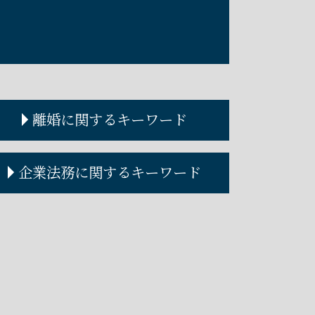
離婚に関するキーワード
離婚調停
企業法務に関するキーワード
離婚手続き
離婚調停とは
離婚裁判 費用
顧問弁護士 料金
離婚協議
コーポレートガバナンス 内部統制
離婚協議書
契約書作成 弁護士費用
離婚届 必要書類
弁護士 顧問
離婚調停 期間
企業法務とは
離婚裁判 期間
企業法務 法律事務所