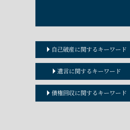
自己破産に関するキーワード
自己破産とは
遺言に関するキーワード
破産管財人 権限
自己破産 条件
破産管財人 調べ方
遺言書作成
債権回収に関するキーワード
自己破産 損害賠償
遺言書 効力
自己破産 住宅ローン
遺言書 公正証書
自己破産 何年で消える
遺言書 書き方
債権回収 弁護士
自己破産 賃貸
遺言公正証書 費用
債権回収に強い弁護士
自己破産 デメリット
遺言執行者
債権回収 泣き寝入り