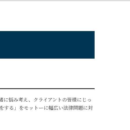
離婚裁判 流れ
顧問弁護士 メリット
契約書作成 弁護士
契約書の作成
顧問弁護士 個人
コーポレートガバナンスとは
企業法務 弁護士
緒に悩み考え、クライアントの皆様にじっ
をする」をモットーに幅広い法律問題に対