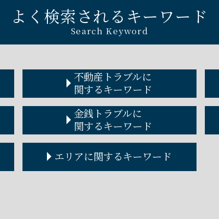
よく検索されるキーワード
Search Keyword
不動産トラブルに
関するキーワード
不動産 トラブル 多い
金銭トラブルに
家賃 値上げ 拒否
関するキーワード
不動産屋トラブル
不動産トラブル 弁護士 費用
金銭トラブル 相談
エリアに関するキーワード
不動産トラブル 弁護士
金銭トラブル 友人
立ち退き 拒否
個人金銭トラブル 弁護士
アパート 取り壊し 立ち退き 拒否
金銭トラブル 警察
神戸市 遺言 弁護士
賃貸不動産トラブル 相談
金銭トラブル 事例
芦屋市 債権回収 弁護士
家賃滞納 差し押さえ
金銭トラブル 個人間 少額
西宮市 離婚 弁護士