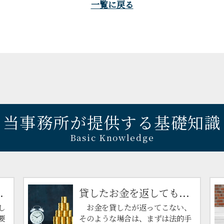
一覧に戻る
当事務所が提供する基礎知識
Basic Knowledge
.
貸したお金を返しても...
し
お金を貸したが返ってこない、
要
そのような場合は、まずは法的手