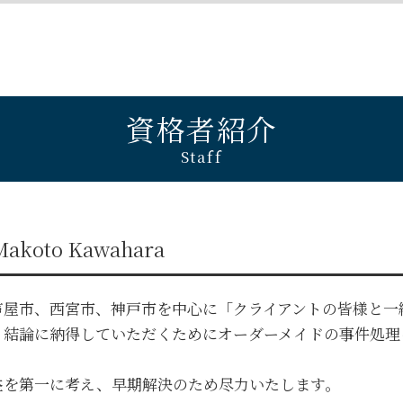
個人間 不動産売買
金銭トラブル 弁護士
大阪市 不動産トラブル 弁護士
賃貸借契約 解除
貸したお金 時効
兵庫 離婚 弁護士
不動産トラブル 裁判
金銭トラブル 男女
西宮市 遺言 弁護士
不動産トラブル 事例
貸したお金 取り返す 借用書なし
奈良 金銭トラブル 弁護士
不動産トラブル
金銭トラブル 裁判
芦屋市 離婚 弁護士
金銭トラブル 個人間
大阪市 自己破産 弁護士
資格者紹介
金銭トラブル 法律
西宮市 自己破産 弁護士
Staff
金銭トラブル 夫婦
西宮市 企業法務 弁護士
兵庫 金銭トラブル 弁護士
奈良 不動産トラブル 弁護士
西宮市 金銭トラブル 弁護士
Makoto Kawahara
大阪市 遺言 弁護士
京都 不動産トラブル 弁護士
奈良 債権回収 弁護士
芦屋市、西宮市、神戸市を中心に「クライアントの皆様と一
京都 離婚 弁護士
、結論に納得していただくためにオーダーメイドの事件処理
京都 金銭トラブル 弁護士
兵庫 遺言 弁護士
益を第一に考え、早期解決のため尽力いたします。